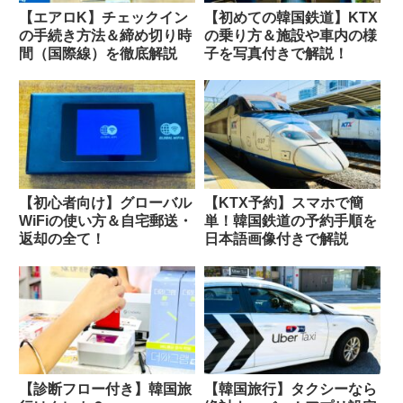
【エアロK】チェックイン
【初めての韓国鉄道】KTX
の手続き方法＆締め切り時
の乗り方＆施設や車内の様
間（国際線）を徹底解説
子を写真付きで解説！
【初心者向け】グローバル
【KTX予約】スマホで簡
WiFiの使い方＆自宅郵送・
単！韓国鉄道の予約手順を
返却の全て！
日本語画像付きで解説
【診断フロー付き】韓国旅
【韓国旅行】タクシーなら