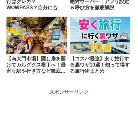
行はクレカ？
絶対ウーバー！アプリ設定
WOWPASS？自分に合う
＆呼び方を徹底解説
のはどっち？
【南大門市場】隠し扉を開
【コスパ最強】安く旅行す
けてカルグクス横丁へ！最
る裏ワザ10選！知って得す
寄り駅や行き方など徹底解
る旅行術まとめ
説！
スポンサーリンク