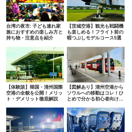
台湾の夜市: 子ども連れ家
【茨城空港】観光も戦闘機
族におすすめの楽しみ方と
も楽しめる！フライト前の
持ち物・注意点を紹介
暇つぶしモデルコース5選
【体験談】韓国・清州国際
【図解あり】清州空港から
空港の全貌を公開！メリッ
ソウルへの移動はコレ！ひ
ト・デメリット徹底解説
とめで分かる初心者向け完
全ガイド