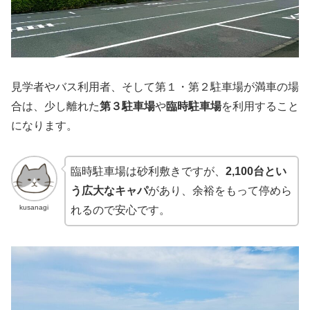
見学者やバス利用者、そして第１・第２駐車場が満車の場
合は、少し離れた
第３駐車場
や
臨時駐車場
を利用すること
になります。
臨時駐車場は砂利敷きですが、
2,100台とい
う広大なキャパ
があり、余裕をもって停めら
kusanagi
れるので安心です。