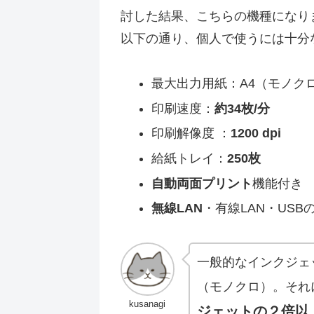
討した結果、こちらの機種になり
以下の通り、個人で使うには十分
最大出力用紙：A4（モノク
印刷速度：
約34枚/分
印刷解像度 ：
1200 dpi
給紙トレイ：
250枚
自動両面プリント
機能付き
無線LAN
・有線LAN・USB
一般的なインクジェッ
（モノクロ）。それに対
kusanagi
ジェットの２倍以