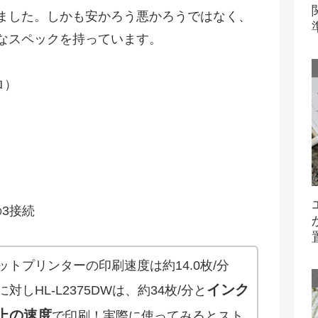
ました。しかも安かろう悪かろうではなく、
なスペックを持っています。
ロ）
の3接続
トプリンターの印刷速度は約14.0枚/分
インク
しHL-L2375DWは、約34枚/分と
上の速度
で印刷！実際に使ってみるとスト